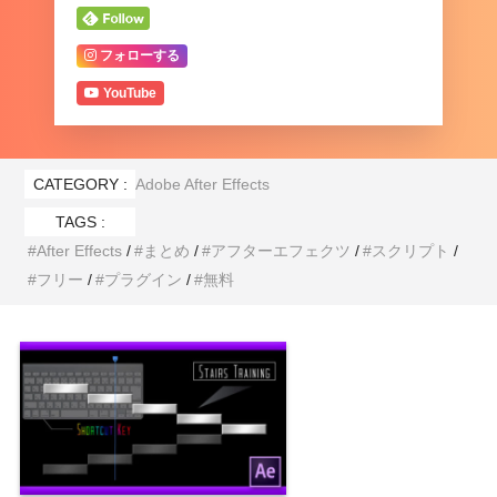
KBar
フォローする
YouTube
『KBar』を使ってる方は『AEJuice Toolba
r』も使うと合計5つのツールバーをワーク
NEXTist
CATEGORY :
Adobe After Effects
スペースに設置できますねd(￣∀￣)
TAGS :
After Effects
まとめ
アフターエフェクツ
スクリプト
フリー
プラグイン
無料
『AEJuice』の無料エクステンション
『AEJuice Toolbar』の機能や使い方を『KBar』と比較
しながら徹底解説した記事