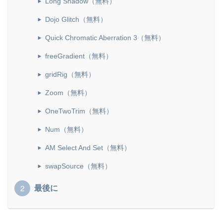
Long Shadow（無料）
Dojo Glitch（無料）
Quick Chromatic Aberration 3（無料）
freeGradient（無料）
gridRig（無料）
Zoom（無料）
OneTwoTrim（無料）
Num（無料）
AM Select And Set（無料）
swapSource（無料）
最後に