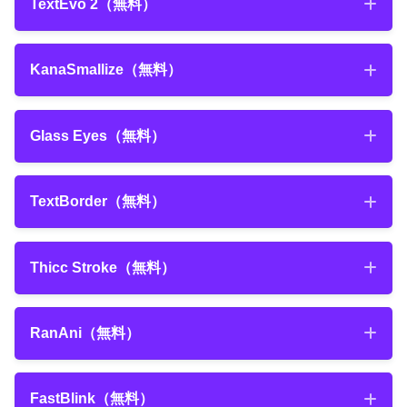
TextEvo 2
（無料）
『Motion Bro』
無料なのに超便利な素
無料ダウンロード
『Saber』
『After Effects』日本語版では少々使いに
材管理プラグイン『AEVIEWER 2』の機能や使い方を徹
TextEvo 2
（無料）
『Trim-Pack』はシェイプレイヤー▶︎パスのトリミング▶︎
これが無料で手に入るなんて…γしめぢさん
無料ダウンロード
くいのが難点
です…(ｰ ｰ;)
KanaSmallize
（無料）
底解説した記事
に感謝です٩( ‘ω’ )و
NEXTist
キーフレームを打つ
NEXTist
KanaSmallize
（無料）
Glass Eyes（無料）
『Motion Bro（After Effects版）』のダウンロード・
『Utility Box』
インストール方法について解説した動画
『Saber』ダウンロード・インストール方法を解説した
無料ダウンロード
無料なのに
３Dカメラにも対応
しているとい
Glass Eyes（無料）
『FX Console』
記事
TextBorder
（無料）
うありがたさ…『Video Copilot』社に感謝
無料ダウンロード
NEXTist
です( ´ ▽ ` )
TextBorder
（無料）
2020年7月19日
Thicc Stroke
（無料）
2021年9月5日
【全部無料】『AEJuice』の無料版をインストールす
『FX Console』のダウンロード・インストール方法に
【After Effects】無料で使える『Animation
る方法や使い方を徹底解説!!
Thicc Stroke
（無料）
ついて解説した動画
Composer』とは？使い方やおすすめ機能を徹底解
RanAni
（無料）
説!!
2022年7月14日
【Premiere Pro＋After Effects】超便利な素材管理プ
RanAni
（無料）
ラグイン『AEVIEWER 2（無料）』の機能や使い方を
FastBlink
（無料）