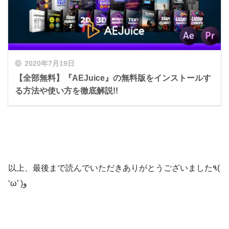
て解説した動画
立ち上げなくていいし、ワークスペースの
（ON/OFF）
【After Effects】お洒落なストロークアニメーション
『Premiere Composer（Premiere Pro）』
『Hologram Generator』
幅も取らない٩( ᐛ )و
を簡単に作ることができる無料プラグイン『Thicc
『Animation Composer（After Effects）』
【Layer Label】ラベル
無料 ダウンロード
で
Stroke』を徹底解説!!
Gradient Type
▶︎
Angle
Position
【Blending Mode】描画モード
グラデーションを簡単にカスタマイズできる無料スクリ
『Mr.Horse』 が提供する全てのプラグイン
2020年7月19日
2024年4月10日
めちゃくちゃいいじゃないですかー(ﾟ∀ﾟ!!
【Track Matte】トラックマット
と最新ツールを使うことができるサブスクプ
プト『FX Gradient』の機能や使い方、ダウンロード・イ
【全部無料】『AEJuice』の無料版をインストールす
ランがあるので、ぜひご検討ください⬇︎⬇︎
【After Effects】グリッドラインを自由にコントロー
『OneTwoTrim』
ンストール方法などを徹底解説した動画
【Prent & Link】親とリンク
ふにゃ太郎
『Hologram Generator』の無料ダウンロー
る方法や使い方を徹底解説!!
ルできる無料スクリプト『gridRig』を紹介!!
無料ダウンロード
ドには会員登録（メールアドレスの登録）
【有料級!?】『After Effects』でお洒落なストロークア
『freeGradient』
NEXTist
が必要ですd(￣ ￣)
ニメーションを簡単に作ることができる無料プラグイン
無料 ダウンロード
『Thicc Stroke』を徹底解説した動画
Zoom
Dash Options
2024年8月2日
無料ダウンロード
【After Effects】タイムライン上で選択したレイヤー
以上、最後まで読んでいただきありがとうございました٩(
『AM Select And Set』
ソースを入れ替える無料スクリプト『swapSource』
‘ω’ )و
無料ダウンロード
を紹介!!
Rotation
『TextBorder』
2024年3月6日
無料ダウンロード
【After Effects】オブジェクトやテキストに長い影を