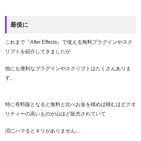
ウンロード・インストール方法を徹底解説!!
的な対処法(修正済み)
Quick Chromatic Aberration 3
ロード・インストール方法、ショートカットキー設定など
参考
AEP Project – After Effects ユーザーコミュニティ
を徹底解説した記事
無料
最後に
テキストを自由自在にアレンジできる無料スクリプト
『Glass Eyes』
『TextEvo 2』の機能や使い方、インストール方法を徹底
無料ダウンロード
『YY_Ramp+』の機能や使い方、ダウンロード・イン
これまで『After Effects』で使える無料プラグインやスク
解説した記事
ストール方法を徹底解説した動画
リプトを紹介してきましたが
After
2023年2月1日
他にも便利なプラグインやスクリプトはたくさんありま
サンプル ①
Angle
Dojo Glitch Tutorial
【After Effects】点滅・ちらつき効果を追加すること
2021年9月5日
2022年9月14日
す。
ができる無料スクリプト『FastBlink（Yan-K）』を徹
【After Effects】『Animation Composer（無料）』
【After Effects】テキストレイヤーを文字種別でサイ
底解説!!
付属の無料プラグイン『Anchor Point Mover』の機
ズ変更できる無料スクリプト『KanaSmallize』の機
能と使い方を解説!!
能や使い方、ダウンロード・インストール方法を徹底
特に有料版となると無料と比べお金を積めば積むほどクオ
Before
解説!!
『Label Maker』はショートカットキーとし
pic.twitter.com/IWOBZYo4jO
2022年11月2日
2022年9月26日
リティーの高いものが山ほど販売されていて
て設定することもできますd(ﾟ∀ﾟ)
【After Effects】ワンクリックでGIFを書き出せる無
【After Effects】ただのキーフレームコピーツールじ
NEXTist
ワンボタンでキャッシュを消去できるスクリプト
料スクリプト『AEJuice Export GIF』の機能や使い方
ゃない!?導入必須の無料スクリプト『EaseCopy』を
Special FX（Turbulence）
沼にハマるとキリがありません…
Premiere Pro
『Font Previewer Lite』
を徹底解説!!
『Purge』と『After Effects』のメモリとキャッシュにつ
Stay Blink ▶︎ OFF/Enable
徹底解説!!