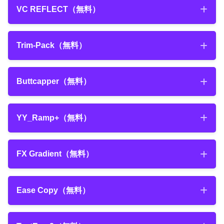
GG分解（無料）
VC REFLECT（無料）
『Premiere Pro』でも利用することができ
ますd(ﾟ∀ﾟ)
VC REFLECT（無料）
NEXTist
Trim-Pack
（無料）
Trim-Pack
（無料）
Buttcapper
（無料）
『Adobe Premiere Pro』でもなんと2800種
Buttcapper
（無料）
『AEJuice』
YY_Ramp+
（無料）
類のプリセットが無料で使用できますd(￣
NEXTist
無料版ダウンロード
￣)
『Animation Composer 3』
YY_Ramp+
（無料）
ダウンロードにはメールアドレスの登録が
無料ダウンロード
かなり人気の高いプラグインなのでチュー
FX Gradient
（無料）
必要です。
トリアル記事や動画もたくさん出ていますd
NEXTist
『AEVIEWER 2』
(￣ ￣)
FX Gradient
（無料）
『AE Juice』の複数の無料プラグインや無料プリセット
Ease Copy
（無料）
無料ダウンロード
『FXAA』
をダウンロード・インストール方法について解説した記事
ダウンロード
Ease Copy
（無料）