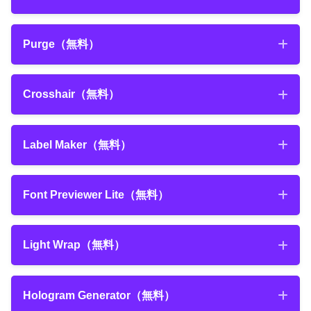
徹底解説!!
注）ダウンロードリンクは記事内にありま
FastBlink
（無料）
すd(￣ ￣)
Purge
（無料）
『FXAA』のダウンロード・インストール方法と使い方
NEXTist
2019年12月19日
そのシンプルで小さなツールパネルからは
について解説した記事
標準グラデーション
【After Effects】無料プラグイン『Saber』のダウン
考えられないくらい便利です( ´ ▽ ` )
Purge
（無料）
『Motion Bro（After Effects版）』のダウンロード・
ロード・インストール方法を解説!!
素材管理プラグイン
Crosshair
（無料）
NEXTist
インストール方法について解説した記事
『AEVIEWER 2』の機能や使い方を徹底解説した動画
『Utility Box』のダウンロード・インストール方法・使
Crosshair
（無料）
い方について解説した記事
Label Maker
（無料）
『Saber』の機能や使い方について解説した記事
Label Maker
（無料）
Font Previewer Lite
（無料）
『FX Console』の機能や使い方について解説した記事
Font Previewer Lite
（無料）
Light Wrap
（無料）
簡単に文字をバラバラにできる無料スクリプト『GG分
2021年5月13日
Light Wrap
（無料）
【After Effects】ワンボタンでジャギー（ギザギザ）
Hologram Generator
（無料）
解』を徹底解説した記事