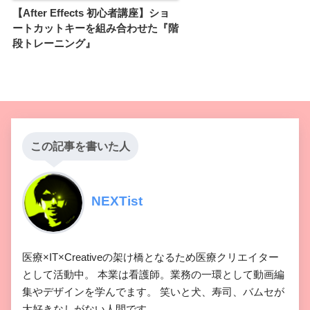
【After Effects 初心者講座】ショ
ートカットキーを組み合わせた『階
『Quick Chromatic Aberration 3』
段トレーニング』
無料 ダウンロード
2022年10月22日
この記事を書いた人
【After Effects】『AEJuice』の無料エクステンショ
ン『AEJuice Toolbar』の機能や使い方を『KBar』と
比較しながら徹底解説!!
NEXTist
医療×IT×Creativeの架け橋となるため医療クリエイター
として活動中。 本業は看護師。業務の一環として動画編
『AEJuice』の無料エクステンション『AEJuice
集やデザインを学んでます。 笑いと犬、寿司、バムセが
Toolbar』の機能や使い方を『KBar』と比較しながら徹
大好きなしがない人間です。