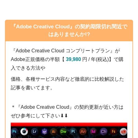
簡単に作ることができる無料プリセット『Long
2023年6月5日
Shadow Preset』を紹介!!
【AE / Pr】『Animation Composer / Premiere
Composer』でお馴染み『Mr.Horse』のサブスク
『Num』
『Adobe Creative Cloud』の契約期限切れ間近で
サービス徹底解説!!
テキストにフレームをつけることができる無料プラグイ
無料ダウンロード
はありませんか!?
ン『TextBorder』 を徹底解説した記事
エフェクト
『Adobe Creative Cloud コンプリートプラン』が
Adobe正規価格の半額【
39,980
円 / 年(税込)】で購
入できる方法や
2024年7月17日
Scale
【After Effects】レイヤーの長さを一発で揃えてくれ
2024年4月4日
価格、各種サービス内容など徹底的に比較解説した
る無料スクリプト『OneTwoTrim』を徹底解説!!
【After Effects】超便利な無料のグラデーション生成
記事を書いてます。
2024年2月21日
プラグイン『freeGradient』を紹介!!
2024年7月11日
【After Effects】ホログラム調の加工がワンクリック
【After Effects】プレビューのズームを滑らかにでき
＊『Adobe Creative Cloud』の契約更新が近い方は
でできる神スクリプト『Hologram Generator』を紹
る無料スクリプト『Zoom』を徹底解説!!
介!!
ぜひ参考にして下さい⬇︎⬇︎
プリセット
2021年10月12日
2022年12月9日