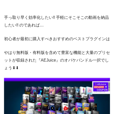
【Layer Label】ラベル
2022年9月16日
ができる無料スクリプト『FastBlink（Yan-K）』を徹
KBar
ナルアイコンやツールバーデータ（.kbar）
ンストール方法などを徹底解説した記事
【After Effects】パスのトリミングをワンクリックで
底解説!!
Hue Shift
【Blending Mode】描画モード
NEXTist
を無料配布してます( ´ ▽ ` )
追加できる無料スクリプト『Trim-Pack』の機能や使
『gridRig』
手っ取り早く効率化したい!! 手軽にそこそこの動画を納品
2022年7月22日
お洒落なストロークアニメーションを簡単に作ることが
い方、ダウンロード・インストール方法、『KBar』
【Track Matte】トラックマット
Sample
無料 ダウンロード
したい!! のであれば…
【最安価格】『AEJuice』が提供する85種類のプラグ
できる無料プラグイン『Thicc Stroke』を徹底解説した記
との連携方法を徹底解説!!
【Prent & Link】親とリンク
インが使える『I Want It All Bundle Lifetime（買い切
事
り）』の最安購入方法を徹底解説!!
初心者が最初に購入すべきおすすめのベストプラグインは
Transform
点滅・ちらつき効果を追加することができる無料スクリ
【Name Search】レイヤーネーム
2021年9月10日
色んな使い方ができそうですね!! これで無
プト『FastBlink（Yan-K）』を徹底解説した動画
【Index Search】レイヤーインデックス
【After Effects】『Animation Composer（無料）』
やはり無料版・有料版を含めて豊富な機能と大量のプリセ
『swapSource』
料はありがたいです( ´ ▽ ` )
♪
2024年3月17日
『Trim-Pack』の機能や使い方、ダウンロード・インス
ふにゃ太郎
付属の無料プラグイン『Transition Shifter』の機能と
2023年2月4日
Gradient Type
▶︎
Radial
ットが収録された『AEJuice』のオバケバンドル一択でし
無料ダウンロード
【After Effects】ワンボタンで簡単にグリッチをつけ
使い方を徹底解説!!
トール方法、『KBar』との連携方法を徹底解説した記事
【After Effects】テキストやシェイプでランダムアニ
Motion Tools Pro
ょう⬇︎⬇︎
ることができる無料スクリプト『Dojo Glitch』を紹
メーションを作ることができる無料スクリプト
介!!
Zoom ▶︎ Ctrl or command + スクロール
『RanAni（Yan-K）』を徹底解説!!
『AEJuice Toolbar』
2022年9月28日
『Long Shadow』
【After Effects】グラデーションを簡単にカスタマイ
『KBar』と『Motion Tools Pro』に『One
無料 ダウンロード
ズできる無料スクリプト『FX Gradient』の機能や使
TwoTrim』の機能を設定する方法は記事に
スクロールのショートカットが使えるよう
『Starter Pack（無料）』を使ってみて追加
NEXTist
い方、ダウンロード・インストール方法などを徹底解
まとめてます
▶︎
『OneTwoTrim』 を解説し
『RanAni』の機能や使い方、インストール方法につい
で大量のプリセットを使ってみたい方には
になるだけでも超便利だよ。スクリプトも
【Layer Settings】レイヤーの各種設定項目
説!!
2022年12月23日
Gradation Options
た記事
NEXTist