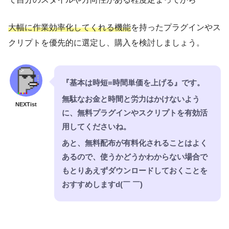
Zoom
【After Effects】『AEJuice』無料プラグイン
【After Effects】『Animation Composer（無料）』
2023年6月13日
『Shifter』の機能と使い方を徹底解説!!
点滅・ちらつき効果を追加することができる無料スクリ
付属の無料プラグイン『Keyframe Wingman』の機能
大幅に作業効率化してくれる機能
を持ったプラグインやス
パスのトリミングをワンクリックで自由自在に追加でき
【After Effects】フォントの違いが一目瞭然!!痒いと
と使い方を解説!!
プト『FastBlink（Yan-K）』を徹底解説した記事
クリプトを優先的に選定し、購入を検討しましょう。
ころに手が届くスクリプト『Font Previewer』を徹底
Per Side/Corner Attributes
る無料スクリプト『Trim-Pack』の機能や使い方、ダウン
2023年3月24日
解説!!
ロード・インストール方法、『KBar』との連携方法を徹
【After Effects】ラベル機能を使って超効率化!!無料
プラグイン『Label Maker』を徹底解説!!
底解説した記事
2024年2月18日
『基本は時短=時間単価を上げる』です。
『RanAni』
【After Effects】本当に無料なの!?背景に映像を馴染
Channels
『Dojo Glitch』
無駄なお金と時間と労力はかけないよう
無料 ダウンロード
NEXTist
『Transition Shifter』
ませる超便利なライトラッププラグイン『Light
に、無料プラグインやスクリプトを有効活
無料 ダウンロード
Sample
Wrap』を紹介!!
用してくださいね。
フォントの違いが一目瞭然!!痒いところに手が届くスク
『FX Gradient』
あと、無料配布が有料化されることはよく
リプト『Font Previewer』を紹介した動画
無料ダウンロード
2024年3月1日
2023年3月9日
あるので、使うかどうかわからない場合で
テキストやシェイプでランダムアニメーションを作るこ
Animation
【After Effects】簡単に光のカーテン（薄明光線）を
【After Effects】ワンボタンでクロスガイドを追加で
もとりあえずダウンロードしておくことを
とができる無料スクリプト『RanAni（Yan-K）』を徹底
【Layer Type】レイヤータイプ
作ることができる無料プラグイン『Godrays』を紹
きる無料スクリプト『Crosshair』を徹底解説!!
おすすめしますd(￣ ￣)
解説した記事
Thicc Stroke
介!!
【Layer Settings】レイヤーの各種設定項目
Gradient Type
▶︎
Linear
無料ダウンロード
2023年2月1日
（ON/OFF）
グラデーションを簡単にカスタマイズできる無料スクリ
デフォルト ▶︎ スクロール
【After Effects】点滅・ちらつき効果を追加すること
『KBar』に使える『Crosshair』のオリジ
プト『FX Gradient』の機能や使い方、ダウンロード・イ