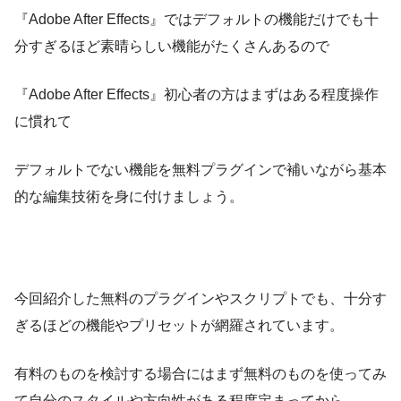
無料 ダウンロード
『Keyframe Wingman』
いて徹底解説した動画
2022年11月15日
『Adobe After Effects』ではデフォルトの機能だけでも十
【After Effects】テキストアニメーションを簡単に作
最初に選択したレイヤーに合わせてトリム
分すぎるほど素晴らしい機能がたくさんあるので
『Label Maker』
れる無料スクリプト『TextEvo 2』の機能や使い方、
サンプル②
Gradation
インストール方法を徹底解説!!
無料 ダウンロード
『Light Wrap』
『Adobe After Effects』初心者の方はまずはある程度操作
フォントの違いが一目瞭然!!痒いところに手が届くスク
無料 ダウンロード
に慣れて
リプト『Font Previewer』を徹底解説した記事
2022年12月3日
After
【After Effects】ガラス玉のような目をつけることが
デフォルトでない機能を無料プラグインで補いながら基本
ラベル機能を使って超効率化!!無料プラグイン『Label
テキストアニメーションを簡単に作れる無料スクリプト
最後に選択したレイヤーに合わせてトリム
できる無料プラグイン『Glass Eyes』を徹底解説!!
的な編集技術を身に付けましょう。
Maker』を徹底解説した記事
Stay Blink ▶︎ ON/Enable
『TextEvo 2』の機能や使い方、インストール方法を徹底
解説した動画
『Godrays』
『Crosshair』
これは便利そうですねーっ∑(ﾟДﾟ;)
After Effects
無料 ダウンロード
無料 ダウンロード
Frame
ショートカットは２パターン設定すること
ふにゃ太郎
ができますd(ﾟ∀ﾟ)
今回紹介した無料のプラグインやスクリプトでも、十分す
『FastBlink』
NEXTist
ガラスのような目をつけることができるミームプラグイ
『Trim-Pack』
ぎるほどの機能やプリセットが網羅されています。
無料 ダウンロード
Falloff
ン『Glass Eyes』を紹介した動画
無料ダウンロード
ワンボタンでクロスガイドを追加できる無料スクリプト
有料のものを検討する場合にはまず無料のものを使ってみ
2021年8月27日
2021年9月8日
『Crosshair』を徹底解説した記事
て自分のスタイルや方向性がある程度定まってから