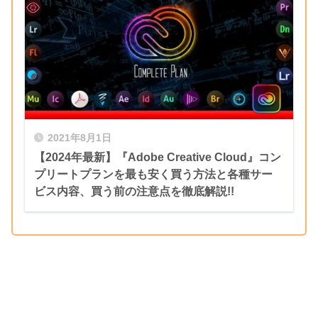
【Adobe After Effects】条件を指定するとレイヤーの
【After Effects】テキストにフレームをつけることが
自動選択、設定の一括変更をしてくれる便利な無料ス
できる無料プラグイン『TextBorder』 を徹底解説!!
クリプト『AM Select And Set』を徹底解説!!
2022年10月のアップデートで新たに追加さ
Distort
れました。
NEXTist
『AEJuice Pack Manager』をインストール
2024年7月21日
すると『After Effects』へ自動でインスト
【After Effects】簡単にカウントアニメーションが作
ールされます٩( ᐛ )و
テキストにフレームをつけることができる無料プラグイ
れる無料プリセット『Num』を徹底解説!!
2021年8月1日
ン『TextBorder』 を紹介した動画
【2024年最新】『Adobe Creative Cloud』コン
プリートプランを最も安く買う方法と各種サー
ビス内容、買う前の注意点を徹底解説!!
無料で使えるのはありがたいです(´∀｀*)
ふにゃ太郎
Blur