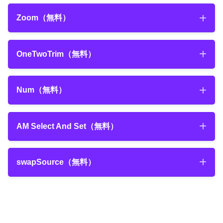
無料で追加できる超便利なグラデーションプラグイン
解説!!
gridRig（無料）
Zoom（無料）
『GG分解』の無料ダウンロード方法とインストール方
『YY_Ramp+』の機能や使い方、ダウンロード・インス
法、使い方を解説した動画
トール方法を徹底解説した記事
2022年2月23日
2022年9月19日
Zoom（無料）
2021年3月27日
OneTwoTrim（無料）
【After Effects】簡単にリアルな鏡面反射を作ること
【After Effects】ワンボタンでストロークを変更して
【Premiere Pro（プレミアプロ）】無料プリセット
Default
『Purge』
ができる無料プラグイン『VC REFLECT』を徹底解
くれる地味に便利な無料スクリプト『Buttcapper』の
2800種類以上!!『Motion Bro』で使える無料プラグイ
『KanaSmallize』
KBar
OneTwoTrim（無料）
説!!
無料 ダウンロード
機能や使い方、ダウンロードやインストール方法、
ンの紹介とダウンロード・インストール方法を解説!!
Num（無料）
無料ダウンロード
ゆるカワなおもろ系（動画）
『KBar』との連携方法を徹底解説!!
Num（無料）
AM Select And Set（無料）
Add Horizontal Line
2021年8月14日
『Ease Copy』
ワンボタンでキャッシュを消去できるスクリプト
【After Effects】『AEJuice』無料プラグイン
無料ダウンロード
『Anchor Point Mover』
【After Effects】テキストレイヤーを文字種別でサイズ
AM Select And Set（無料）
ワンボタンでストロークを変更できる便利なスクリプト
『Copy Ease』の機能と使い方を徹底解説!!
『Purge』と『After Effects』のメモリとキャッシュにつ
swapSource（無料）
Before
変更できる無料スクリプト『KanaSmallize』の機能や使
『Buttcapper』の機能や使い方、ダウンロードやインス
いて徹底解説した記事
い方、ダウンロード・インストール方法を徹底解説した記
トール方法、『KBar』の登録方法などを徹底解説した動
2022年9月22日
swapSource（無料）
事
『
TextEvo 2
』
画
【After Effects】無料で追加できる超便利なグラデー
導入必須の
Special FX（Arty grain）
Stay Blink ▶︎ ON/Enable
無料ダウンロード
ションプラグイン『YY_Ramp+』の機能や使い方、ダ
無料スクリプト『Ease Copy』の機能や使い方、ダウン
日本版AEでFX Consoleが落ちる問題への一時