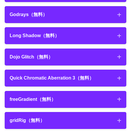
『Buttcapper』
を綺麗に補正してくれる無料プラグイン『FXAA』を
YY_Ramp+ Plugin
2021年3月25日
徹底解説!!
無料ダウンロード
Hologram Generator
（無料）
【After Effects】2600種類のプリセットが無料で使え
Godrays
（無料）
『VC LEFLECT』
2021年6月6日
るエクステンション『Motion Bro』の無料プラグイン
Middle In
無料ダウンロード
【After Effects】無料で手に入る超便利な万能スクリ
の紹介やダウンロード・インストール方法を解説!!
デフォルトのグラデーションにはブレンド
Godrays
（無料）
プト『Utility BOX』を徹底解説!!
Long Shadow
（無料）
モードすらついてないので、完全に上位互
2019年12月20日
ワンボタンでストロークを変更してくれる地味に便利な
『FXAA』の無料ダウンロード方法とインストール方
NEXTist
換のようなプラグインになります。 インス
【After Effects】無料プラグイン『Saber』の機能や
無料スクリプト『Buttcapper』の機能や使い方、ダウン
法、使い方を解説した動画
Long Shadow
（無料）
2019年11月26日
トールしない理由がありません\(￣∀￣)/
使い方を『After Effects』初心者向けに解説!!
Dojo Glitch
（無料）
『VC LEFLECT』のダウンロード・インストール方
ロードやインストール方法、『KBar』との連携方法を徹
【After Effects】『FX Console』のダウンロードや
『Motion Bro（Premiere Pro版）』のダウンロード・
インストール方法、機能や使い方を徹底解説!!
法・使い方について解説した記事
底解説した記事
インストール方法について解説した記事
Dojo Glitch
（無料）
『Utility Box』の機能紹介、無料ダウンロード・インス
Quick Chromatic Aberration 3
（無料）
2021年5月2日
トール方法を解説した動画
『Saber』のダウンロード・インストール方法について
【After Effects】本当に無料!?簡単に文字をバラバラ
『YY_Ramp+』
Quick Chromatic Aberration 3
（無料）
にできるスクリプト『GG分解』徹底解説!!
解説した動画
freeGradient（無料）
無料ダウンロード
『FX Console』の機能や使い方について解説した動画
シュッとしたスタイリッシュ系（静止画）
Divide In
2021年9月11日
freeGradient（無料）
gridRig（無料）
【After Effects】『Animation Composer Starter
Tilling
Pack（無料）』のダウンロード・インストール方法を
ショートカットキー