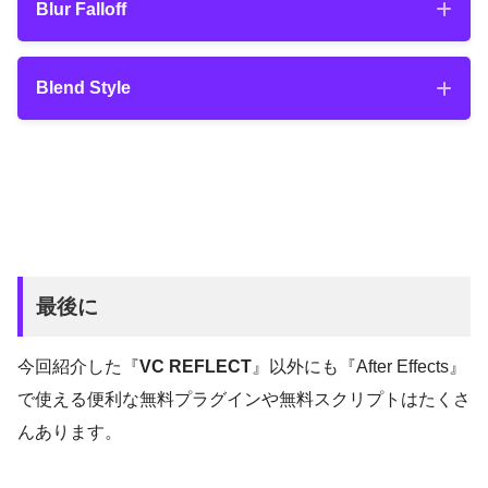
Blur Falloff
『VCReflect_1.0.15_2022.1.zip』がダウン
ロードされます。
Blur Falloff
これで必要なファイルのダウンロードは完了
Blend Style
です。
Blend Style
『Reflection Angle』
は反射したテキストの
角度を調整することができます。
『After Effects』のアプリケーションファイ
ルを開いて
最後に
『Reflection Falloff』
は反射の減衰を調整す
ることができます。
今回紹介した『
VC REFLECT
』以外にも『After Effects』
で使える便利な無料プラグインや無料スクリプトはたくさ
んあります。
マイナス数値で左斜め方向、プラス数値で右
『Tint』
では反射の色を変更することができ
斜め方向に動かすことができます。