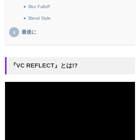
Blur Falloff
Blend Style
最後に
『
VC REFLECT
』とは!?