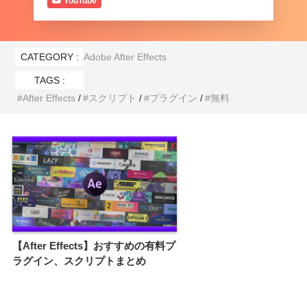
YouTube
反射を作るレイヤーを複製して片方を
『VCReflect』OFF、もう片方の『Ble
NEXTist
CATEGORY :
Adobe After Effects
nd Stayle』を『Reflection Only』にす
れば、反射を分離することができるの
TAGS :
After Effects
スクリプト
プラグイン
無料
でブレンドモードやエフェクトを反射
のみのレイヤーに個別に適用すること
ができますd(￣ ￣)
【After Effects】おすすめの有料プ
ラグイン、スクリプトまとめ