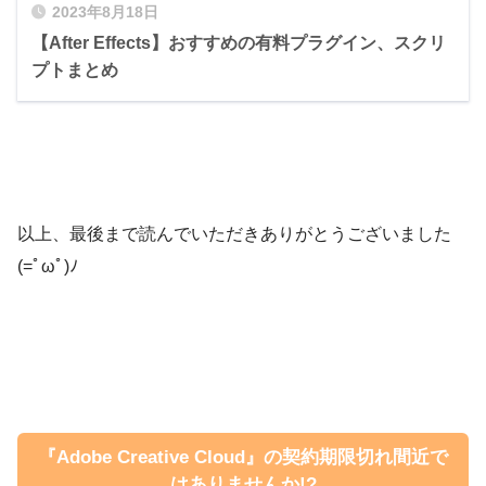
Reflection Distance ▶︎ 100%
2023年8月18日
【After Effects】おすすめの有料プラグイン、スクリ
Reflection Falloff ▶︎ 0.50
プトまとめ
『Blend Style』
を『Composite』に設定す
以上、最後まで読んでいただきありがとうございました
『After Effects』を開いてから上部メニュー
ると位置関係はテキストも反射も同一で表示
Blur Type ▶︎ Directiobal
のエフェクト ▶︎ Video Copilot ▶︎ VCReflec
されます。
(=ﾟωﾟ)ﾉ
t で使うことができます。
Blur Falloff ▶︎ 0.20（Falloff）
Blur Amount ▶︎ 2.5（Falloff）
Reflection Distance ▶︎ 100%
これでプラグイン『VCReflect』のインスト
ール完了です。
Reflection Falloff ▶︎ 0.20
『Adobe Creative Cloud』の契約期限切れ間近で
はありませんか!?