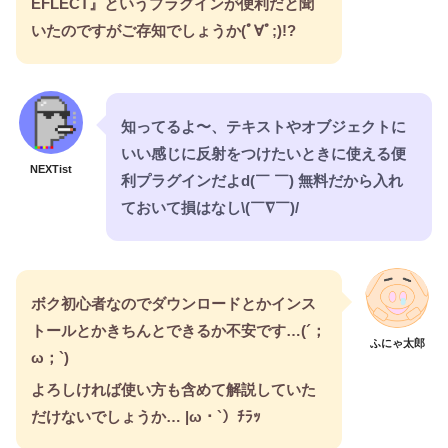
EFLECT』というプラグインが便利だと聞
いたのですがご存知でしょうか(ﾟ∀ﾟ;)!?
知ってるよ〜、テキストやオブジェクトに
いい感じに反射をつけたいときに使える便
NEXTist
利プラグインだよd(￣ ￣) 無料だから入れ
ておいて損はなし\(￣∇￣)/
ボク初心者なのでダウンロードとかインス
トールとかきちんとできるか不安です…(´；
ふにゃ太郎
ω；`)
よろしければ使い方も含めて解説していた
だけないでしょうか… |ω・`）ﾁﾗｯ