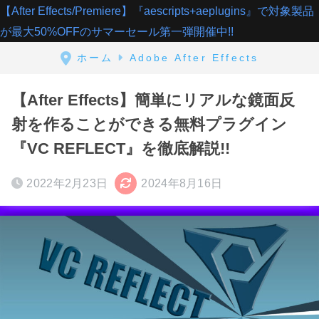
【After Effects/Premiere】『aescripts+aeplugins』で対象製品
が最大50%OFFのサマーセール第一弾開催中!!
ホーム
Adobe After Effects
【After Effects】簡単にリアルな鏡面反
射を作ることができる無料プラグイン
『VC REFLECT』を徹底解説!!
2022年2月23日
2024年8月16日