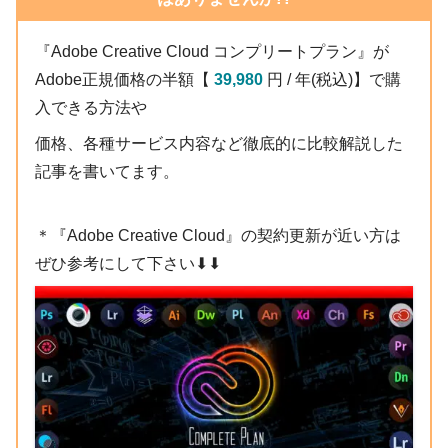
位置調整カーソル表示
『Adobe Creative Cloud コンプリートプラン』が
Blur Type ▶︎ Falloff
Adobe正規価格の半額【
39,980
円 / 年(税込)】で購
Blur Falloff ▶︎ 0.80（Falloff）
入できる方法や
Blur Amount ▶︎ 10.0（Falloff）
価格、各種サービス内容など徹底的に比較解説した
Reflection Falloff ▶︎ 0.80
記事を書いてます。
＊『Adobe Creative Cloud』の契約更新が近い方は
ぜひ参考にして下さい⬇︎⬇︎
Blend Style ▶︎ Composite
位置調整後
『Blend Style』
を『Behind Original』に設
定すると、位置関係はテキストの方が反射テ
キストよりも前面に表示されます。