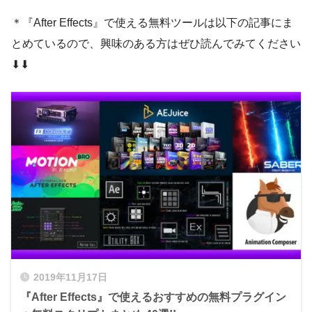
ます。
＊『After Effects』で使える無料ツールは以下の記事にま
とめているので、興味のある方はぜひ読んでみてください
『Opacity』
では反射の不透明度を調整する
『Floor Position』を使って反転描写の位置
ことができます。
を調整することができます。位置を調整する
『Reflection Distance』
では反射距離（反
⬇︎⬇︎
方法は3つあります。
射距離の長さ）を調整することができます。
1つ目はプレビュー画面の下に表示されてい
Reflection Angle ▶︎ 350°
るポイントをドラッグすると、鏡面反射した
テキストの位置を動かすことができます。
『Plug-ins』フォルダーを開いて
『Blur Amount』の数値をあげていないと
『Blur Falloff』
ではブラーの減衰（フォー
『Drectional』は縦方向にズレるような形で
『Blur Offset』『Blur Falloff』の設定はで
Skew ▶︎ -40.0
ルオフ）を調整することができます。
ブラーを適用することができます。
きません。
Tint ▶︎ Red
『Falloff』は段々とブラーが弱くなる（減
衰）形でブラーを適用することができます。
Opacity 80.0%
2019年11月17日
プレビューをみながらお好みで選択、調整し
『After Effects』で使えるおすすめの無料プラグイン
てください。
『Blend Style』
は『Composite』『Behin