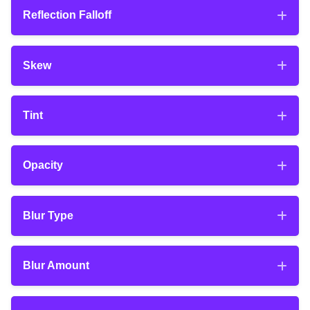
Reflection Distance
ダウンロードした『VCReflect_1.0.15_202
実は適用したレイヤーの反転描写がもう作ら
Reflection
Falloff
2.1.zip』を展開します。
れています。
Reflection
Falloff
フォルダの中にプラグインファイル（Wind
Skew
ows ▶︎.aex、Mac ▶︎.plugin）が入ってるこ
とを確認します。
Skew
Tint
Tint
Opacity
Opacity
Blur Type
Blur Type
Blur Amount
Blur Amount