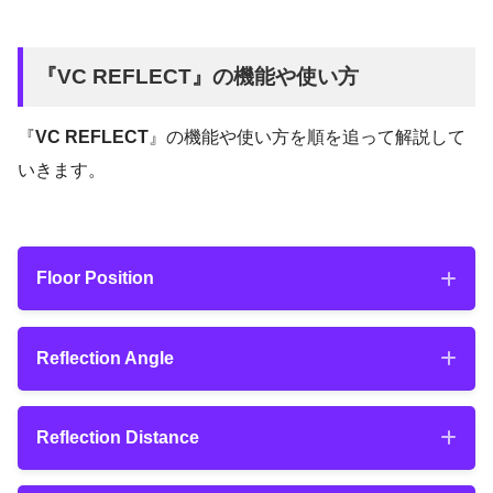
『
VC REFLECT
』の機能や使い方
『Video Copilot』社公式サイトの『VC RE
FLECT』配布ページへ入ると
プラグインファイル（.pluginの保存場所
『
VC REFLECT
』の機能や使い方を順を追って解説して
いきます。
右側に『DOWNL OAD PLUGIN』とあるの
Windows
でクリックします。
Plug-
ins
（VCReflect.aex）
Floor Position
Mac
Floor Position
Plug-ins（VCReflect.plugin）
Reflection Angle
Reflection Angle
Reflection Distance
『
VC REFLECT
』を適用すると、プレビュ
ー上は特に何も変化が見られませんが