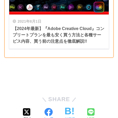
3つ目はエフェクトコントロールパネルのX
この『Behind Original』の設定が鏡面反射
軸とＹ軸の値を調整することで、反射したテ
を表現をするには最も適しています。
キストの位置を移動することができます。
2021年8月1日
【2024年最新】『Adobe Creative Cloud』コン
Reflection Distance ▶︎ 50%
プリートプランを最も安く買う方法と各種サー
ビス内容、買う前の注意点を徹底解説!!
Blend Style ▶︎ Behind Original
SHARE
Reflection Distance ▶︎ 50%