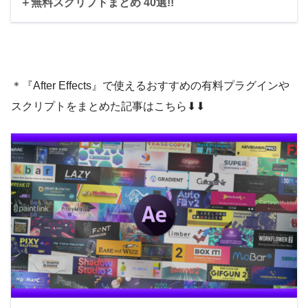
Reflection Angle ▶︎ 350°
＋無料スクリプトまとめ 40選!!
d Original』『Reflection Only』の3つから
選択することができます。
＊『After Effects』で使えるおすすめの有料プラグインや
Skew ▶︎ 40.0
Tint ▶︎ Blue
スクリプトをまとめた記事はこちら⬇︎⬇︎
Blur Falloff ▶︎ 0.20（Drectional）
Blur Amount ▶︎ 2.5（Directional）
Reflection Falloff ▶︎ 0.50
Opacity 20.0%
『Plug-ins』フォルダーの中に『Window
s』の場合は『VCReflect.aex』を、『Ma
c』の場合は『VCReflect.plugin』をコピ
ペ、もしくはドラッグ&ドロップします。
2つ目はエフェクトプロパティーのターゲッ
トボタンをクリックすると十字の位置調整カ
ーソルが表示されるので、動かしたい場所で
クリックすることで、反射したテキストの位
置を移動することができます。
Blur Falloff ▶︎ 0.80（Drectional）
Blur Amount ▶︎ 10.0（Directional）