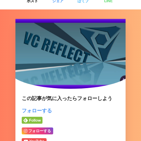
ポスト
シェア
はてブ
LINE
『Blend Style』
を『Reflection Only』に設
定するとテキストは非表示になって反射のみ
が表示されます。
この記事が気に入ったらフォローしよう
フォローする
Blend Style ▶︎ Reflection Only
フォローする