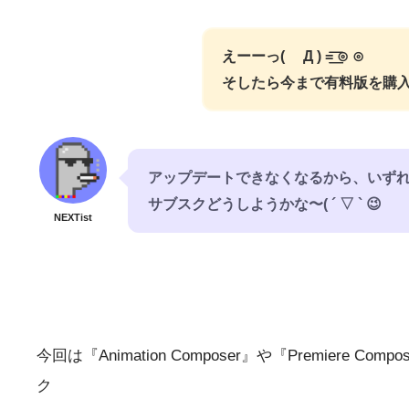
えーーっ( Д ) =͟͟͞͞ ⊙ ⊙
そしたら今まで有料版を購入し
アップデートできなくなるから、いず
サブスクどうしようかな〜( ´ ▽ ` 😉
NEXTist
今回は『Animation Composer』や『Premiere 
ク