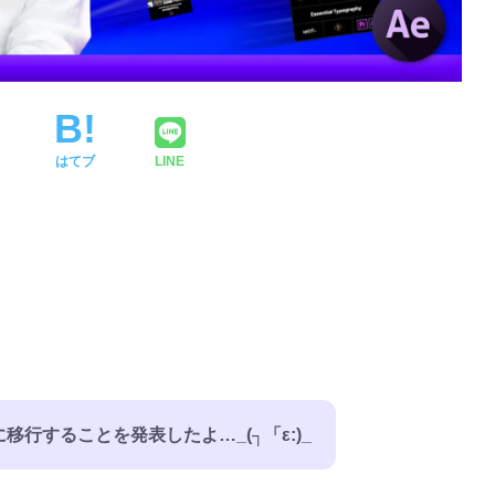
はてブ
LINE
に移行することを発表したよ…_(┐「ε:)_