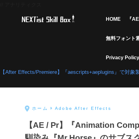
// アナリティクス
HOME
『AE
無料フォント
Privacy Polic
【After Effects/Premiere】『aescripts+aeplu
ホーム
Adobe After Effects
【AE / Pr】『Animation Comp
馴染み『Mr.Horse』のサブス