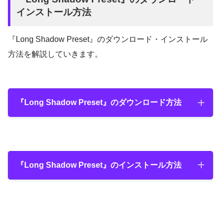
インストール方法
『Long Shadow Preset』のダウンロード・インストール
方法を解説していきます。
Start Color（開始点の色）とEnd Color（終
了点の色）で２色を設定して、ポイント（St
『Long Shadow Preset』のダウンロード方法
art Point、End Point）でそれぞれの色を遷
移を調整することができます。
『Cutoff Point』げは減衰の始まるポイント
『Distance』と『Angle』を組み合わせれば
『Long Shadow Preset』のダウンロード手
を影のパーセンテージ（％）で調整できま
テキストやオブジェクトに3Dのような奥行
順
す。
きを出すこともできます。
『Long Shadow Preset』のインストール方法
『Feather』は影の末端をぼかすことができ
ます。
『Long Shadow Preset』のインストール方
『Falloff Angle』では末端の角度（減衰の角
法
度）を調整することができます。