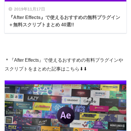
ダウンロードしていた『Long_Shadow_v1.
0.ffx』を『Presets』フォルダの中にドラッ
2019年11月17日
グ＆ドロップ、もしくはコピペします。
『After Effects』で使えるおすすめの無料プラグイン
＋無料スクリプトまとめ 40選!!
＊『After Effects』で使えるおすすめの有料プラグインや
スクリプトをまとめた記事はこちら⬇︎⬇︎