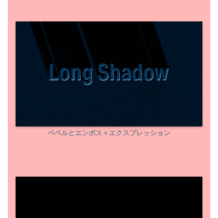
In Front（Default）
Feather
アプリケーションから現在利用している『A
fter Effects』のアプリケーションファイル
ベベルとエンボス＋エクスプレッション
を開きます。
メールアドレスを入力して『手に入れる』を
Pin Light
クリックします。
Falloff Angle