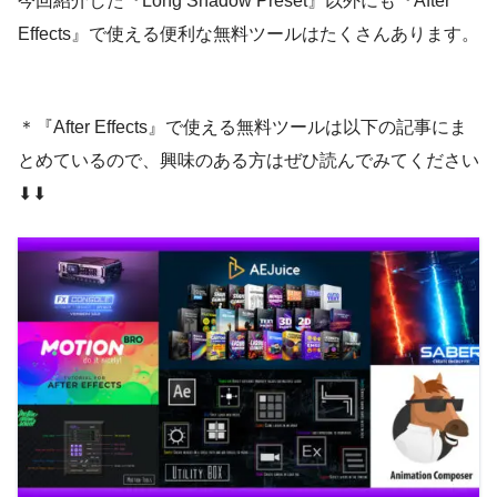
今回紹介した『Long Shadow Preset』以外にも『After
Effects』で使える便利な無料ツールはたくさんあります。
＊『After Effects』で使える無料ツールは以下の記事にま
とめているので、興味のある方はぜひ読んでみてください
⬇︎⬇︎
Silhouette Alpha
プリセットファイル『Long Shadow Preset
by Creative Dojo.zip』がダウンロードされ
ます。
Silhouette Luma