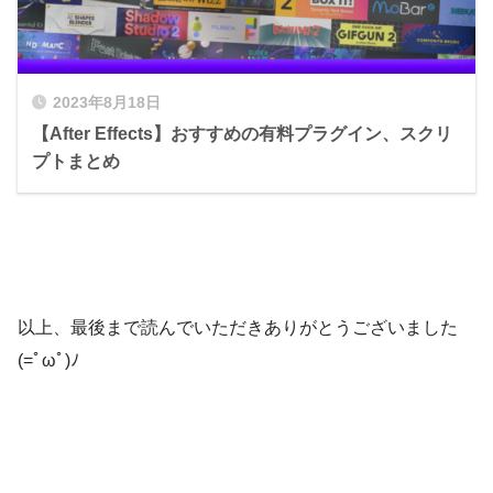
『After Effects』を開いてテキストやオブジ
ェクトを選択した状態で
エフェクト＆プリセット ▶︎ アニメーション
2023年8月18日
プリセット ▶︎ Long_Shadow_v1.0 が適用
【After Effects】おすすめの有料プラグイン、スクリ
できます。
プトまとめ
以上、最後まで読んでいただきありがとうございました
(=ﾟωﾟ)ﾉ