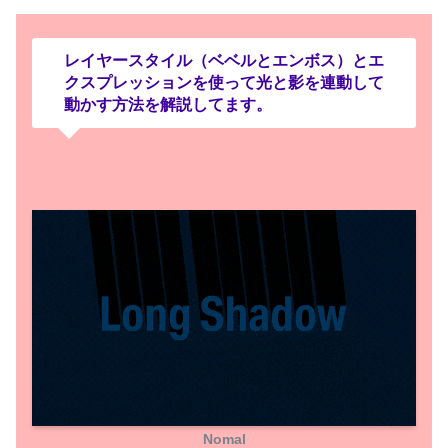
『Long Shadow Preset』
ダウンロードページ
ダウンロードしたzipファイルを展開してフ
レイヤースタイル（ベベルとエンボス）とエ
ォルダの中に『Long_Shadow_v1.0.ffx』が
クスプレッションを使って光と影を連動して
あることを確認して下さい。
動かす方法を解説してます。
ダウンロードページに入ったら右下にある
『公平な価格を設定して下さい』の箇所に
『0』と入力して、支払うをクリックしま
色んな複合の設定が用意されていて面白い結
す。
果が得られることもあるので、ぜひ試してみ
てください。
Cutoff Point
Nomal