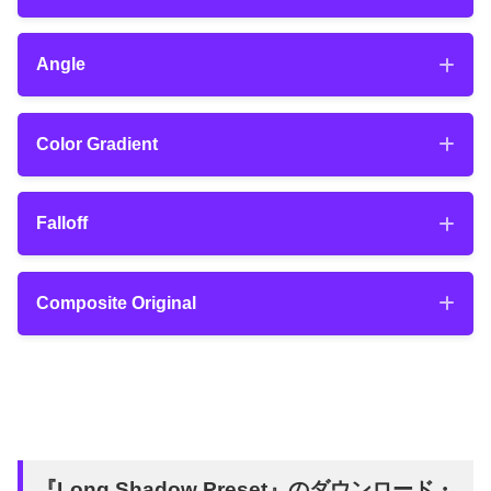
Distance
Angle
Angle
Color Gradient
『Distance』では影の長さを調整できま
す。
Color Gradient
Falloff
『Angle』では影の角度を調整できます。
Falloff
Composite Original
Composite Original
『Long Shadow Preset』のダウンロード・