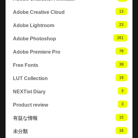
13
Adobe Creative Cloud
23
Adobe Lightroom
261
Adobe Photoshop
78
Adobe Premiere Pro
39
Free Fonts
19
LUT Collection
3
NEXTist Diary
3
Product review
15
有益な情報
16
未分類