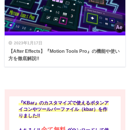
2023年1月17日
【After Effects】『Motion Tools Pro』の機能や使い
方を徹底解説!!
一度操作を実行したら１つ前に戻ることは
できないので注意してくださいd(￣ ￣;)
『KBar』のカスタマイズで使えるボタンア
NEXTist
イコンやツールバーファイル（kbar）を作
りました!!
全て無料