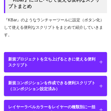
プトまとめ
『KBar』のようなランチャーツールに設定（ボタン化）
して使える便利なスクリプトをまとめて紹介していきま
す。
新規プロジェクトを立ち上げるときに使える便利
『Descreption』は設定画面の表示名やツールチ
スクリプト
ップとして表示されるをテキストを入力。
新規プロジェクトを立ち上げるときに使える
新規コンポジションを作成できる便利スクリプト
『Script function or argument optional』はオ
便利スクリプト
（コンポジション設定済み）
プションでスクリプトへ関数や引数を追加できま
すが空欄とします。
新規コンポジションを作成できる便利スクリ
『Scliptlet』へスクリプトを書く、もしくはコピ
レイヤーラベルカラーをレイヤーの種類別に一括
プト（コンポジション設定済み）