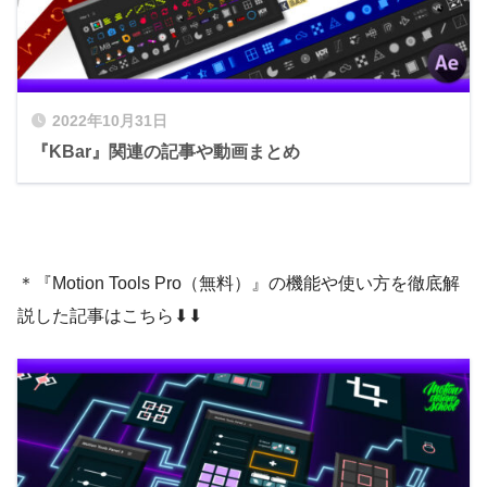
なってます。
や数値をそれぞれお好みで変更してくださ
い。
コンポジション名や各種フォルダ名を変え
2022年10月31日
設定する前に一度確認しておいた方が
るときは、それぞれ”〇〇”のテキストを変
『KBar』関連の記事や動画まとめ
いいですねd(ﾟ∀ﾟ)
ワンボタンで全て消し去ってくれます。これ
NEXTist
更してくださいl٩( ᐛ )و
NEXTist
は地味に便利です。
＊『Motion Tools Pro（無料）』の機能や使い方を徹底解
プロジェクトパネル内で一々探す必要がな
説した記事はこちら⬇︎⬇︎
エクスプレッションをベイク処理すると計算が複数
『ICON』でお好みのアイコンデザインを設定し
いので便利です٩( ‘ω’ )و
コンポジション設定の変更は
のキーフレームに変換されコントローラーがロック
NEXTist
ます。
されます。
サイズ（横1920、縦1080）、ピクセル縦横
今回は『Text Label』で『Text』は『100』、
比（1.0）、デュレーション （3.0）秒、フレ
これで、数学的な計算が必要なくなり、レンダリン
『PICK COLOR』はブルーに設定しました。
ームレート（30）の数値をそれぞれ変更し
グ処理が軽くなります。
てください。