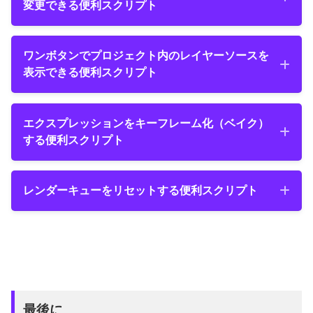
変更できる便利スクリプト
ペしてください。
レイヤーラベルカラーをレイヤーの種類別に
ワンボタンでプロジェクト内のレイヤーソースを
一括変更できる便利スクリプト
表示できる便利スクリプト
ワンボタンでプロジェクト内のレイヤーソー
エクスプレッションをキーフレーム化（ベイク）
スを表示できる便利スクリプト
する便利スクリプト
エクスプレッションをキーフレーム化（ベイ
レンダーキューをリセットする便利スクリプト
ク）する便利スクリプト
レンダーキューをリセットする便利スクリプ
ト
こちら⬆︎⬆︎のスクリプトコードはフッ
テージやコンポジションを100個複製で
レイヤーソースを表示したいレイヤーを選択
NEXTist
した状態でスクリプト（KBar）を実行する
最後に
きるスクリプトですd(￣ ￣;)