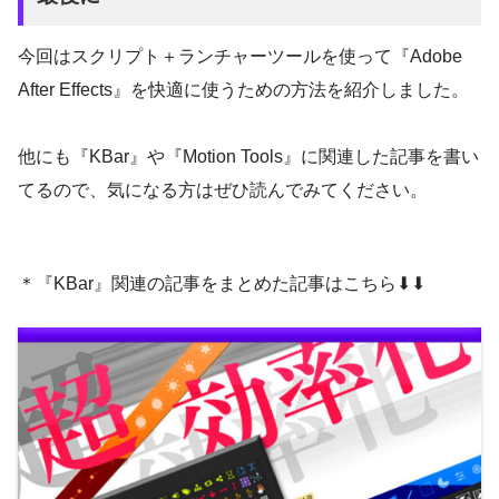
と、プロジェクトパネルにレイヤーソースが
表示されます。
今回はスクリプト＋ランチャーツールを使って『Adobe
After Effects』を快適に使うための方法を紹介しました。
繰り返し利用しているプロジェクトには、過
去のレンダーキューが積み重なっていること
このスクリプトで最初にフォルダーを作っ
他にも『KBar』や『Motion Tools』に関連した記事を書い
がありますが
『TEST』ボタンで入力したスクリプトが正常に
ておけば、きちんと整理整頓できそうです
てるので、気になる方はぜひ読んでみてください。
ふにゃ太郎
動作するか確認することができます。
ね( ´ ▽ ` )
＊『KBar』関連の記事をまとめた記事はこちら⬇︎⬇︎
コンポジション設定の変更は
コンポジション設定はサイズ（横1920、縦1
コンポジション名、サイズ（横1920、縦108
080）、正方形ピクセル（1.0）、デュレー
0）、正方形ピクセル（1.0）、デュレーショ
NEXTist
ション （3.0）秒、フレームレート（30）と
ン （3.0）秒、フレームレート（30）の文字