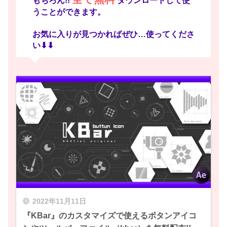
もちろん!!
ダウンロードして使
うことができます。
お気に入りが見つかればぜひ…使ってくださ
い⬇︎⬇︎
ツールバーに作成したボタンは設定したパネルに
表示され、ボタンをクリックすると、設定したス
クリプトが実行されます。
これでスクリプトのボタン設定は完了です。ラン
チャーツール＋スクリプトの組み合わせは超絶便
利 !!
2022年11月11日
『KBar』のカスタマイズで使えるボタンアイコ