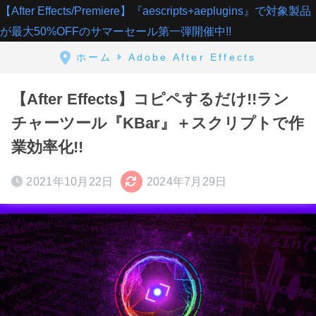
【After Effects/Premiere】『aescripts+aeplugins』で対象製品
が最大50%OFFのサマーセール第一弾開催中!!
ホーム
Adobe After Effects
【After Effects】コピペするだけ!!ラン
チャーツール『KBar』＋スクリプトで作
業効率化!!
2021年10月22日
2024年7月29日