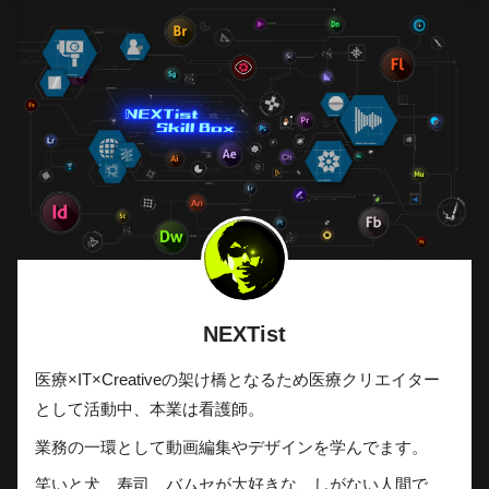
2020年3月17日
【Photoshop】グラデーションマップでデュオトーン
画像を簡単に作る方法
NEXTist
グラデーション模様を線形 ▶︎ 円錐形へ変更
します。描画モードが通常であることと
医療×IT×Creativeの架け橋となるため医療クリエイター
として活動中、本業は看護師。
不透明度が100％であることも確認してくだ
さい。
業務の一環として動画編集やデザインを学んでます。
笑いと犬、寿司、バムセが大好きな、しがない人間で