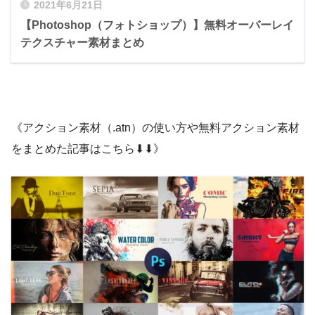
2021年6月21日
文字にドロップシャドウで外枠の線を付けま
【Photoshop（フォトショップ）】無料オーバーレイ
した。
テクスチャー素材まとめ
もう一度同手順で新規ガイド設定パネルを呼
び出し、次は方向を水平方向、位置を50px
とします。
《アクション素材（.atn）の使い方や無料アクション素材
をまとめた記事はこちら⬇︎⬇︎》