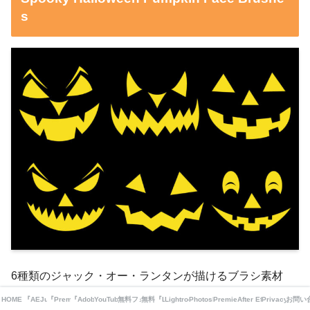
s
6種類のジャック・オー・ランタンが描けるブラシ素材
（.abr）を追加できます。
HOME
『AEJuice』関連
『Premiere/Animation Composer』関連
『Adobe CC コンプリートプラン』が半額!?
YouTube
無料フォント素材
無料『LUT』素材
Lightroom 無料プリセット
Photoshop 無料素材
Premiere Pro
After Effects
Privacy Polic
お問い