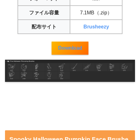
ファイル容量
7.1MB（.zip）
配布サイト
Brusheezy
Download
Spooky Halloween Pumpkin Face Brushe