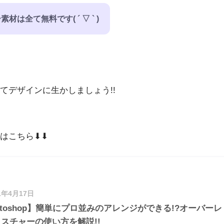
全て無料です( ´ ▽ ` )
てデザインに生かしましょう!!
こちら⬇︎⬇︎
1年4月17日
otoshop】簡単にプロ並みのアレンジができる!?オーバーレ
スチャーの使い方を解説!!