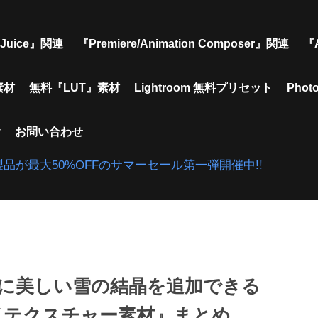
Juice』関連
『Premiere/Animation Composer』関連
『
素材
無料『LUT』素材
Lightroom 無料プリセット
Pho
y
お問い合わせ
gins』で対象製品が最大50%OFFのサマーセール第一弾開催中!!
!画像に美しい雪の結晶を追加できる
イテクスチャー素材』まとめ