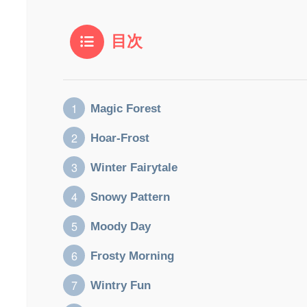
目次
Magic Forest
Hoar-Frost
Winter Fairytale
Snowy Pattern
Moody Day
Frosty Morning
Wintry Fun